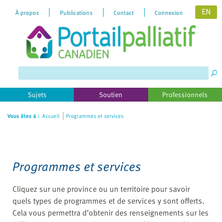
EN
À propos
Publications
Contact
Connexion
Please
note:
This
website
includes
Sujets
Soutien
Professionnels
an
accessibility
Vous êtes à :
Accueil
Programmes et services
system.
Programmes et services
Cliquez sur une province ou un territoire pour savoir
quels types de programmes et de services y sont offerts.
Cela vous permettra d’obtenir des renseignements sur les