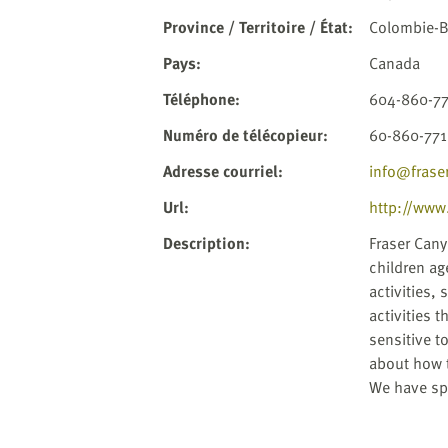
website
to
Province / Territoire / État
:
Colombie-B
the
Pays
:
Canada
visually
impaired
Téléphone
:
604-860-7
who
Numéro de télécopieur
:
60-860-77
are
using
Adresse courriel
:
info@frase
a
Url
:
http://www
screen
reader;
Description
:
Fraser Cany
Press
children ag
Control-
activities,
F10
activities 
to
sensitive t
open
about how t
an
We have spa
accessibility
menu.