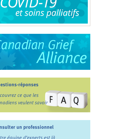
estions-réponses
couvrez ce que les
nadiens veulent savoir
nsulter un professionnel
tre équipe d’experts est là