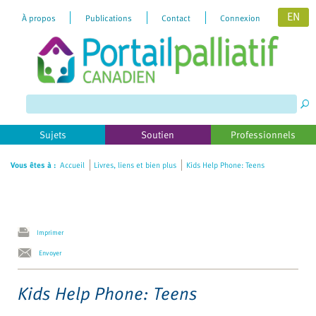
EN
À propos
Publications
Contact
Connexion
Please
note:
This
website
includes
Sujets
Soutien
Professionnels
an
accessibility
Vous êtes à :
Accueil
Livres, liens et bien plus
Kids Help Phone: Teens
system.
Imprimer
Envoyer
Kids Help Phone: Teens