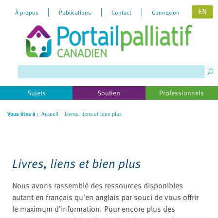
EN
À propos
Publications
Contact
Connexion
Please
note:
This
website
includes
Sujets
Soutien
Professionnels
an
accessibility
Vous êtes à :
Accueil
Livres, liens et bien plus
system.
Livres, liens et bien plus
Nous avons rassemblé des ressources disponibles
autant en français qu'en anglais par souci de vous offrir
le maximum d’information. Pour encore plus des