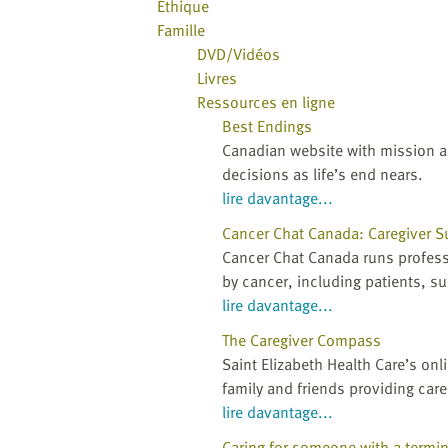
Éthique
Famille
DVD/Vidéos
Livres
Ressources en ligne
Best Endings
Canadian website with mission a
decisions as life’s end nears.
lire davantage...
Cancer Chat Canada: Caregiver S
Cancer Chat Canada runs professi
by cancer, including patients, su
lire davantage...
The Caregiver Compass
Saint Elizabeth Health Care’s on
family and friends providing care
lire davantage...
Caring for someone with a termina