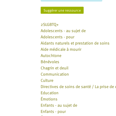
website
to
Suggérer une ressource
the
visually
2SLGBTQ+
impaired
Adolescents - au sujet de
who
Adolescents - pour
are
Aidants naturels et prestation de soins
using
Aide médicale à mourir
a
Autochtone
screen
Bénévoles
reader;
Chagrin et deuil
Press
Communication
Control-
Culture
F10
Directives de soins de santé / La prise de
to
Education
open
Émotions
an
Enfants - au sujet de
accessibility
Enfants - pour
menu.