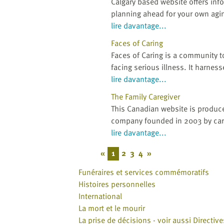
Calgary based website offers inf
planning ahead for your own agi
lire davantage...
Faces of Caring
Faces of Caring is a community t
facing serious illness. It harness
lire davantage...
The Family Caregiver
This Canadian website is produ
company founded in 2003 by care
lire davantage...
«
1
2
3
4
»
Funéraires et services commémoratifs
Histoires personnelles
International
La mort et le mourir
La prise de décisions - voir aussi Directiv