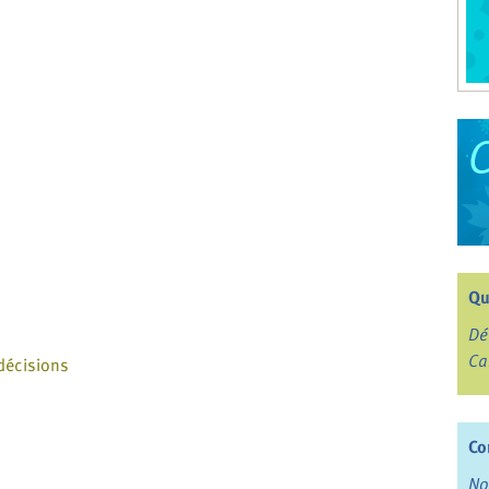
Qu
Dé
Ca
 décisions
Co
No