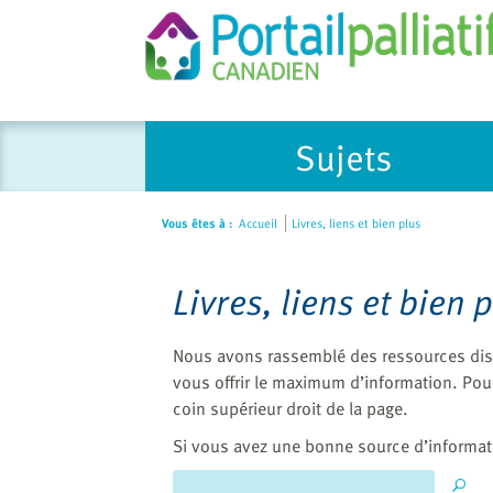
Please
Sujets
note:
This
website
Vous êtes à :
Accueil
Livres, liens et bien plus
includes
an
accessibility
Livres, liens et bien 
system.
Press
Nous avons rassemblé des ressources disp
Control-
vous offrir le maximum d’information. Pou
F11
coin supérieur droit de la page.
to
adjust
Si vous avez une bonne source d’informat
the