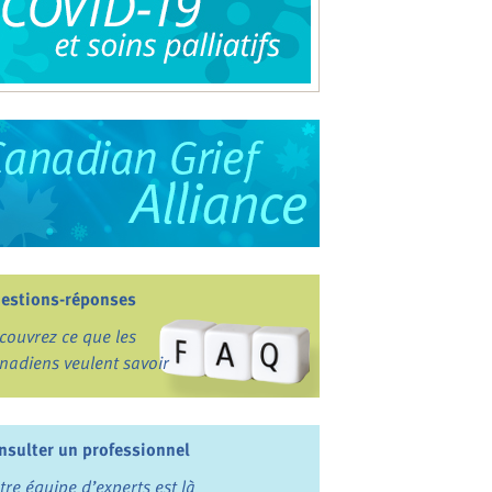
estions-réponses
couvrez ce que les
nadiens veulent savoir
nsulter un professionnel
tre équipe d’experts est là