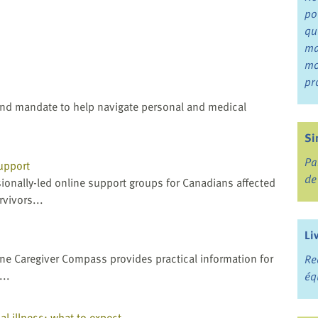
po
qu
ma
mo
pr
nd mandate to help navigate personal and medical
Si
Pa
upport
de
onally-led online support groups for Canadians affected
rvivors...
Li
line Caregiver Compass provides practical information for
Re
...
éq
l illness: what to expect