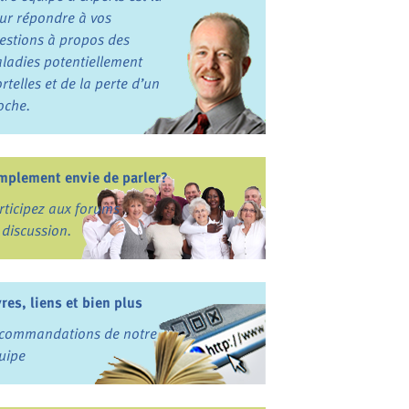
ur répondre à vos
estions à propos des
ladies potentiellement
rtelles et de la perte d’un
oche.
mplement envie de parler?
rticipez aux forums
 discussion.
vres, liens et bien plus
commandations de notre
uipe