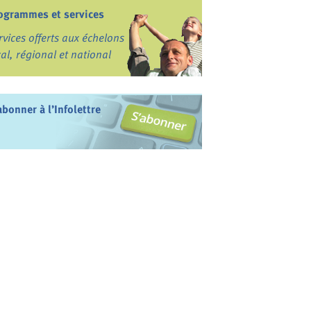
ogrammes et services
rvices offerts aux échelons
cal, régional et national
abonner à l’Infolettre