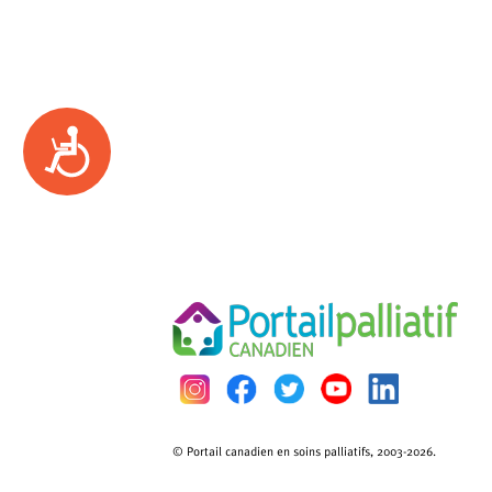
Accessibility
© Portail canadien en soins palliatifs, 2003-2026.