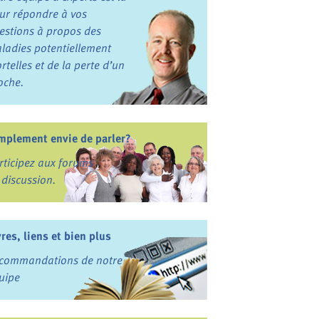
ur répondre à vos
estions à propos des
ladies potentiellement
rtelles et de la perte d’un
oche.
mplement envie de parler?
rticipez aux forums
 discussion.
vres, liens et bien plus
commandations de notre
uipe