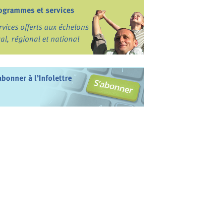
ogrammes et services
rvices offerts aux échelons
cal, régional et national
abonner à l’Infolettre