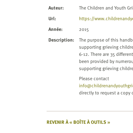
website
to
Auteur
:
The Children and Youth Gr
the
Url
:
https://www.childrenandy
visually
impaired
Année
:
2015
who
Description
:
The purpose of this handbo
are
supporting grieving childr
using
6-12. There are 35 differen
a
been provided by numerous
screen
supporting grieving childr
reader;
Please contact
Press
info@childrenandyouthgr
Control-
directly to request a copy
F10
to
open
an
accessibility
REVENIR À « BOÎTE À OUTILS »
menu.