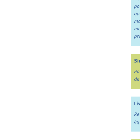
po
qu
ma
mo
pr
Si
Pa
de
Li
Re
éq