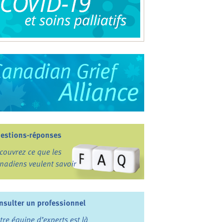
estions-réponses
couvrez ce que les
nadiens veulent savoir
nsulter un professionnel
tre équipe d’experts est là