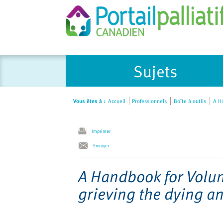
Please
Sujets
note:
This
website
Vous êtes à :
Accueil
Professionnels
Boîte à outils
A Ha
includes
an
accessibility
Imprimer
system.
Envoyer
Press
Control-
A Handbook for Volun
F11
grieving the dying an
to
adjust
the