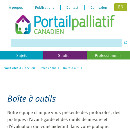
EN
À propos
Publications
Contact
Connexion
Please
note:
This
website
includes
Sujets
Soutien
Professionnels
an
accessibility
Vous êtes à :
Accueil
Professionnels
Boîte à outils
system.
Boîte à outils
Notre équipe clinique vous présente des protocoles, des
pratiques d’avant-garde et des outils de mesure et
d’évaluation qui vous aideront dans votre pratique.