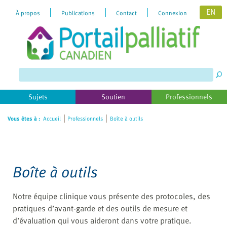
EN
À propos
Publications
Contact
Connexion
Please
note:
This
website
includes
Sujets
Soutien
Professionnels
an
accessibility
Vous êtes à :
Accueil
Professionnels
Boîte à outils
system.
Boîte à outils
Notre équipe clinique vous présente des protocoles, des
pratiques d’avant-garde et des outils de mesure et
d’évaluation qui vous aideront dans votre pratique.