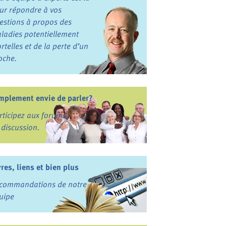
ur répondre à vos
estions à propos des
ladies potentiellement
rtelles et de la perte d’un
oche.
mplement envie de parler?
rticipez aux forums
 discussion.
vres, liens et bien plus
commandations de notre
uipe