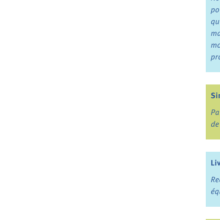
po
qu
ma
mo
pr
Si
Pa
de
Li
Re
éq