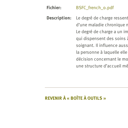
website
to
Fichier
:
BSFC_french_o.pdf
the
Description
:
Le degré de charge ressent
visually
d’une maladie chronique né
impaired
Le degré de charge a un i
who
qui dispensent des soins à
are
soignant. Il influence aus
using
la personne à laquelle ell
a
décision concernant le mo
screen
une structure d’accueil mé
reader;
Press
Control-
F10
to
REVENIR À « BOÎTE À OUTILS »
open
an
accessibility
menu.