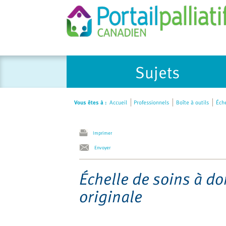
Please
Sujets
note:
This
website
Vous êtes à :
Accueil
Professionnels
Boîte à outils
Éche
includes
an
accessibility
Imprimer
system.
Envoyer
Press
Control-
Échelle de soins à do
F11
originale
to
adjust
the