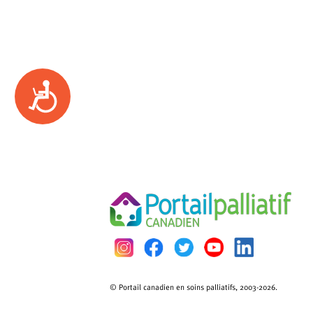
Accessibility
© Portail canadien en soins palliatifs, 2003-2026.