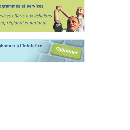
ogrammes et services
rvices offerts aux échelons
cal, régional et national
abonner à l’Infolettre