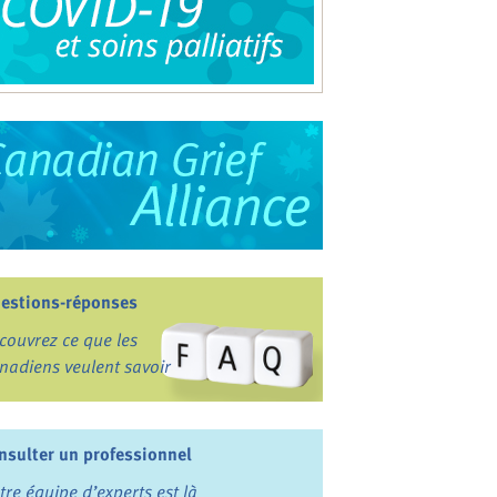
estions-réponses
couvrez ce que les
nadiens veulent savoir
nsulter un professionnel
tre équipe d’experts est là