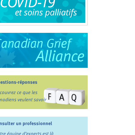
estions-réponses
couvrez ce que les
nadiens veulent savoir
nsulter un professionnel
tre équipe d’experts est là