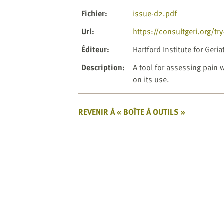
website
to
Fichier
:
issue-d2.pdf
the
Url
:
https://consultgeri.org/tr
visually
impaired
Éditeur
:
Hartford Institute for Geria
who
Description
:
A tool for assessing pain 
are
on its use.
using
a
screen
REVENIR À « BOÎTE À OUTILS »
reader;
Press
Control-
F10
to
open
an
accessibility
menu.