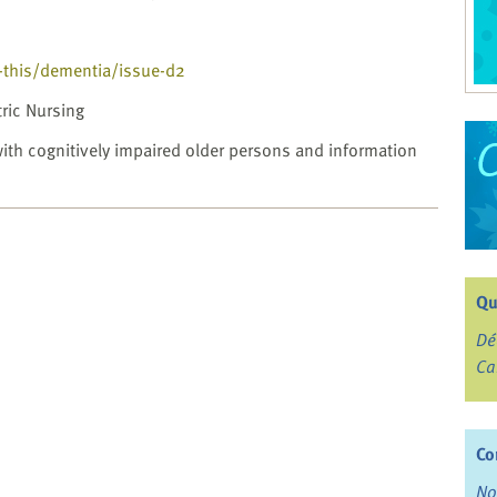
y-this/dementia/issue-d2
tric Nursing
with cognitively impaired older persons and information
Qu
Dé
Ca
Co
No