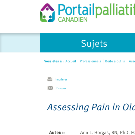
Please
Sujets
note:
This
website
Vous êtes à :
Accueil
Professionnels
Boîte à outils
Asse
includes
an
accessibility
Imprimer
system.
Envoyer
Press
Control-
Assessing Pain in Ol
F11
to
adjust
the
Auteur
:
Ann L. Horgas, RN, PhD, FG