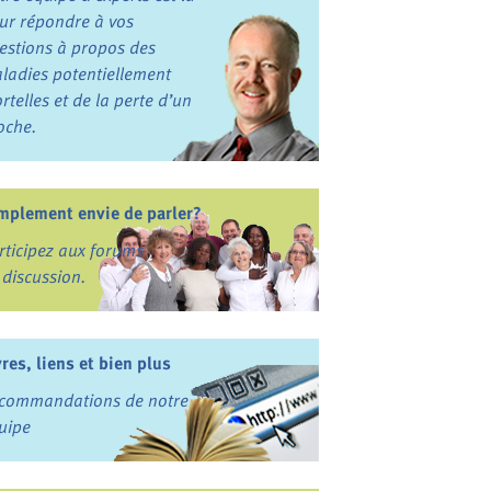
ur répondre à vos
estions à propos des
ladies potentiellement
rtelles et de la perte d’un
oche.
mplement envie de parler?
rticipez aux forums
 discussion.
vres, liens et bien plus
commandations de notre
uipe