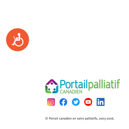
Accessibility
© Portail canadien en soins palliatifs, 2003-2026.