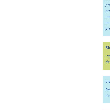
po
qu
ma
mo
pr
Si
Pa
de
Li
Re
éq