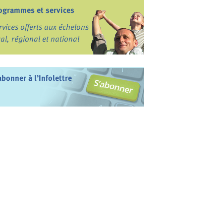
ogrammes et services
rvices offerts aux échelons
cal, régional et national
abonner à l’Infolettre