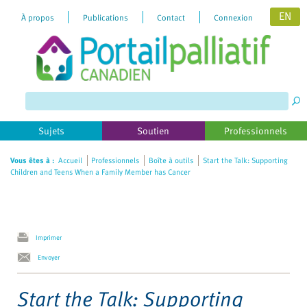
EN
À propos
Publications
Contact
Connexion
Please
note:
This
website
includes
Sujets
Soutien
Professionnels
an
accessibility
Vous êtes à :
Accueil
Professionnels
Boîte à outils
Start the Talk: Supporting
Children and Teens When a Family Member has Cancer
system.
Imprimer
Envoyer
Start the Talk: Supporting