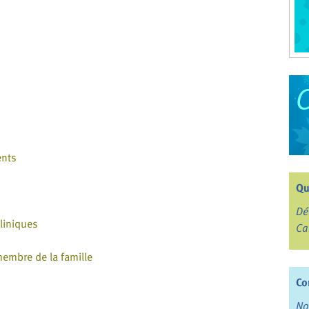
ents
Qu
Dé
cliniques
Ca
membre de la famille
Co
No