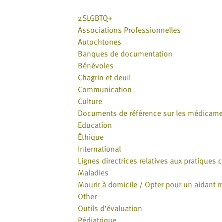
website
to
2SLGBTQ+
the
Associations Professionnelles
visually
Autochtones
impaired
Banques de documentation
who
Bénévoles
are
Chagrin et deuil
using
Communication
a
Culture
screen
Documents de référence sur les médicam
reader;
Education
Press
Éthique
Control-
International
F10
Lignes directrices relatives aux pratiques 
to
Maladies
open
Mourir à domicile / Opter pour un aidant 
an
Other
accessibility
Outils d’évaluation
menu.
Pédiatrique