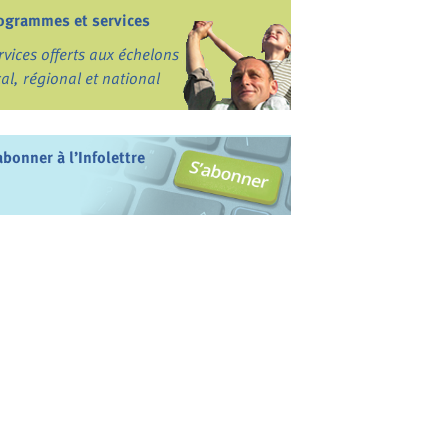
ogrammes et services
rvices offerts aux échelons
cal, régional et national
abonner à l’Infolettre