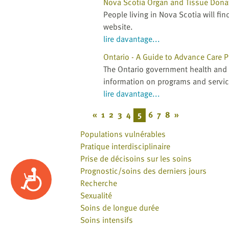
Nova Scotia Organ and Tissue Donat
People living in Nova Scotia will f
website.
lire davantage...
Ontario - A Guide to Advance Care 
The Ontario government health and 
information on programs and servic
lire davantage...
«
1
2
3
4
5
6
7
8
»
Populations vulnérables
Pratique interdisciplinaire
Prise de décisoins sur les soins
Prognostic/soins des derniers jours
Accessibility
Recherche
Sexualité
Soins de longue durée
Soins intensifs