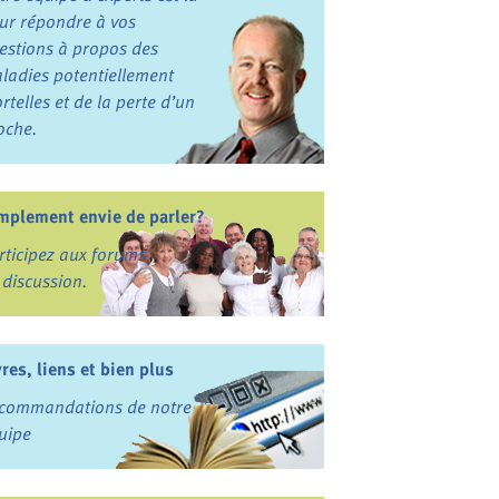
ur répondre à vos
estions à propos des
ladies potentiellement
rtelles et de la perte d’un
oche.
mplement envie de parler?
rticipez aux forums
 discussion.
vres, liens et bien plus
commandations de notre
uipe