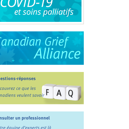
estions-réponses
couvrez ce que les
nadiens veulent savoir
nsulter un professionnel
tre équipe d’experts est là