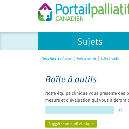
Please
Sujets
note:
This
website
Vous êtes à :
Accueil
Professionnels
Boîte à outils
includes
an
accessibility
Boîte à outils
system.
Press
Notre équipe clinique vous présente des p
Control-
mesure et d’évaluation qui vous aideront 
F11
to
adjust
the
Suggérer un outil clinique