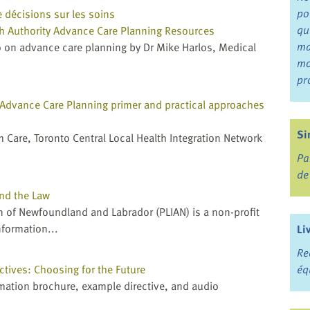
po
e décisions sur les soins
qu
h Authority Advance Care Planning Resources
ma
o on advance care planning by Dr Mike Harlos, Medical
mo
pr
Advance Care Planning primer and practical approaches
Si
m Care, Toronto Central Local Health Integration Network
Pa
de
nd the Law
n of Newfoundland and Labrador (PLIAN) is a non-profit
nformation...
Li
Re
ectives: Choosing for the Future
éq
ation brochure, example directive, and audio