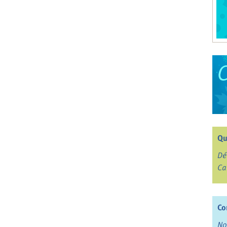
Qu
Dé
Ca
Co
No