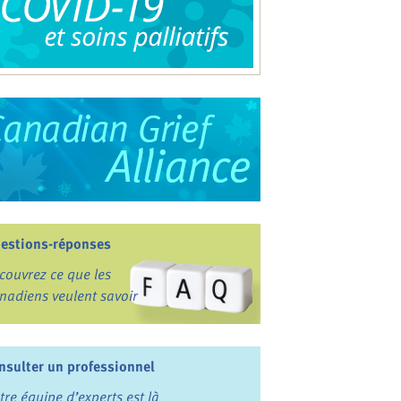
estions-réponses
couvrez ce que les
nadiens veulent savoir
nsulter un professionnel
tre équipe d’experts est là