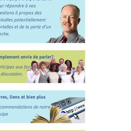
ur répondre à vos
estions à propos des
ladies potentiellement
rtelles et de la perte d’un
oche.
mplement envie de parler?
rticipez aux forums
 discussion.
vres, liens et bien plus
commandations de notre
uipe