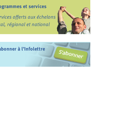
ogrammes et services
rvices offerts aux échelons
cal, régional et national
abonner à l’Infolettre