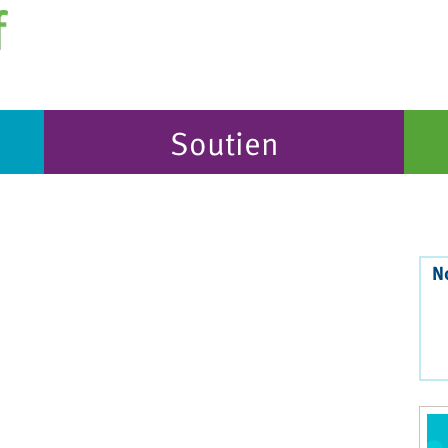
Soutien
N