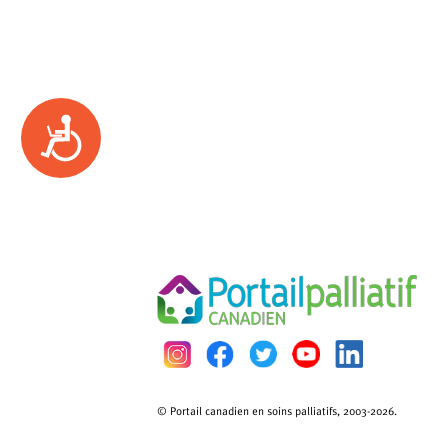
Accessibility
© Portail canadien en soins palliatifs, 2003-2026.