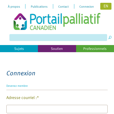
EN
À propos
Publications
Contact
Connexion
Please
note:
This
website
includes
Sujets
Soutien
Professionnels
an
accessibility
system.
Connexion
Devenez membre
Adresse courriel :*