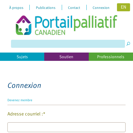
EN
À propos
Publications
Contact
Connexion
Please
note:
This
website
includes
Sujets
Soutien
Professionnels
an
accessibility
system.
Connexion
Devenez membre
Adresse courriel :*