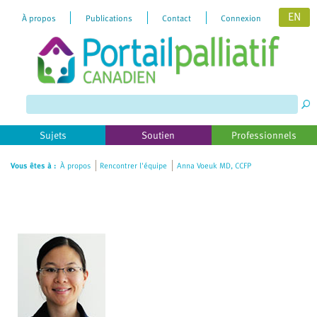
EN
À propos
Publications
Contact
Connexion
Please
note:
This
website
includes
Sujets
Soutien
Professionnels
an
accessibility
Vous êtes à :
À propos
Rencontrer l'équipe
Anna Voeuk MD, CCFP
system.