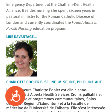
Emergency Department at the Chatham-Kent Health
Alliance. Besides nursing she spent sixteen years in
pastoral ministry for the Roman Catholic Diocese of
London and currently coordinates the
Foundations in
Parish Nursing
education program.
LIRE DAVANTAGE...
CHARLOTTE POOLER B. SC. INF., M. SC. INF., PH. D., INF. AUT.
La professeure Charlotte Pooler est clinicienne-
Accessibility
chercheuse à Alberta Health Services (Soins palliatifs et
de fin de vie et programmes communautaires, Soins
continus, Région d’Edmonton) et à la Faculté de
médecine de l’Université de l'Alberta. Elle s’est intéressée