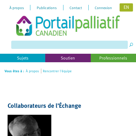
EN
À propos
Publications
Contact
Connexion
Please
note:
This
website
includes
Sujets
Soutien
Professionnels
an
accessibility
Vous êtes à :
À propos
Rencontrer l'équipe
system.
Collaborateurs de l’Échange