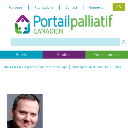
EN
À propos
Publications
Contact
Connexion
Please
note:
This
website
includes
Sujets
Soutien
Professionnels
an
accessibility
Vous êtes à :
À propos
Rencontrer l'équipe
Christopher MacKinnon, Ph. D., OPQ
system.