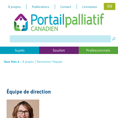
EN
À propos
Publications
Contact
Connexion
Please
note:
This
website
includes
Sujets
Soutien
Professionnels
an
accessibility
Vous êtes à :
À propos
Rencontrer l'équipe
system.
Équipe de direction