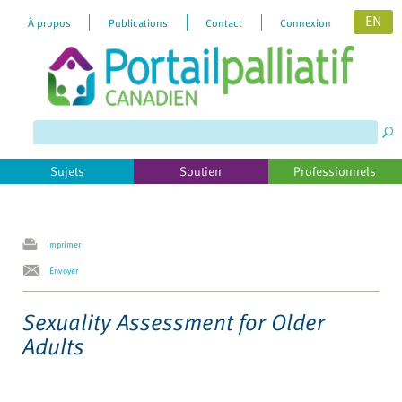
EN
À propos
Publications
Contact
Connexion
Please
note:
This
website
includes
Sujets
Soutien
Professionnels
an
accessibility
system.
Imprimer
Envoyer
Sexuality Assessment for Older
Adults