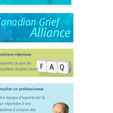
estions-réponses
couvrez ce que les
nadiens veulent savoir
nsulter un professionnel
tre équipe d’experts est là
ur répondre à vos
estions à propos des