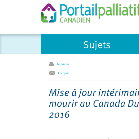
Please
Sujets
note:
This
website
includes
Imprimer
an
Envoyer
accessibility
system.
Mise à jour intérimai
Press
mourir au Canada Du
Control-
F11
2016
to
adjust
the