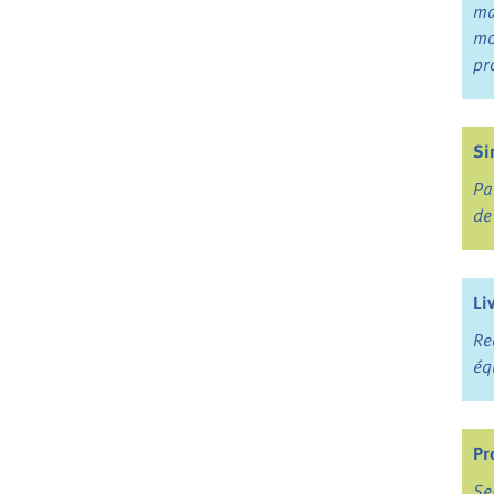
ma
mo
pr
Si
Pa
de
Li
Re
éq
Pr
Se