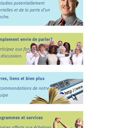
ladies potentiellement
rtelles et de la perte d’un
oche.
mplement envie de parler?
rticipez aux forums
 discussion.
vres, liens et bien plus
commandations de notre
uipe
ogrammes et services
rvices offerts aux échelons