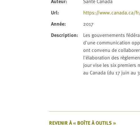
website
Auteur
:
Santé Canada
to
Url
:
https://www.canada.ca/fr
the
visually
Année
:
2017
impaired
Description
:
Les gouvernements fédéral,
who
d'une communication oppor
are
ont convenu de collaborer
using
l'élaboration des règlemen
a
jour vise les six premiers 
screen
au Canada (du 17 juin au 
reader;
Press
Control-
F10
to
open
an
REVENIR À « BOÎTE À OUTILS »
accessibility
menu.