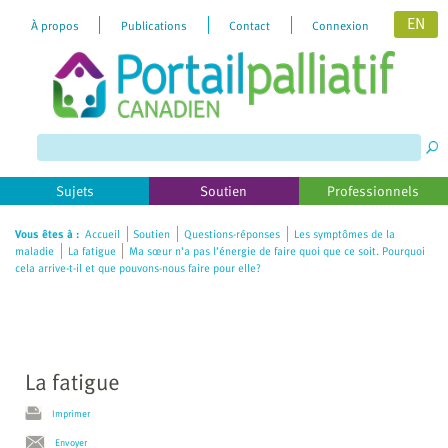
EN
À propos
Publications
Contact
Connexion
Please
note:
This
website
includes
Sujets
Soutien
Professionnels
an
accessibility
Vous êtes à :
Accueil
Soutien
Questions-réponses
Les symptômes de la
maladie
La fatigue
Ma sœur n’a pas l’énergie de faire quoi que ce soit. Pourquoi
system.
cela arrive-t-il et que pouvons-nous faire pour elle?
La fatigue
Imprimer
Envoyer